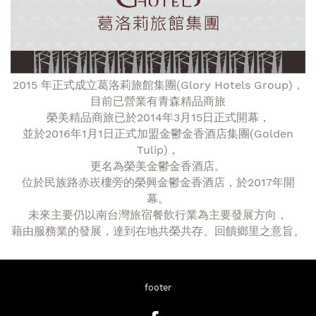
2015 年正式成立葛洛莉旅館集團(Glory Hotels Group)，
目前已營業有青森精品商旅
榮美精品商旅已於2014年3月15日正式開幕，
並於2016年1月1日正式加盟金鬱金香酒店集團(Golden
Tulip)，
更名為榮美金鬱金香酒店。
位於民族路赤崁樓旁的榮興金鬱金香酒店，於2017年開
幕。
未來主要仍以南台灣旅宿餐飲行業為主要發展方向，
藉由服務業的發展，達到在地共榮共存、回饋鄉里之意旨。
footer