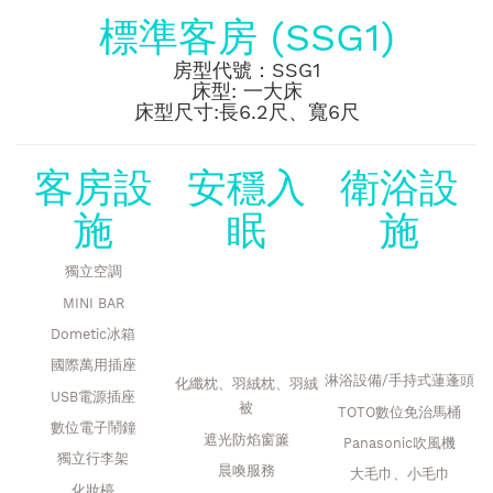
標準客房 (SSG1)
房型代號：SSG1
床型: 一大床
床型尺寸:長6.2尺、寬6尺
客房設
安穩入
衛浴設
施
眠
施
獨立空調
MINI BAR
Dometic冰箱
國際萬用插座
淋浴設備/手持式蓮蓬頭
化纖枕、羽絨枕、羽絨
USB電源插座
被
TOTO數位免治馬桶
數位電子鬧鐘
遮光防焰窗簾
Panasonic吹風機
獨立行李架
晨喚服務
大毛巾、小毛巾
化妝檯