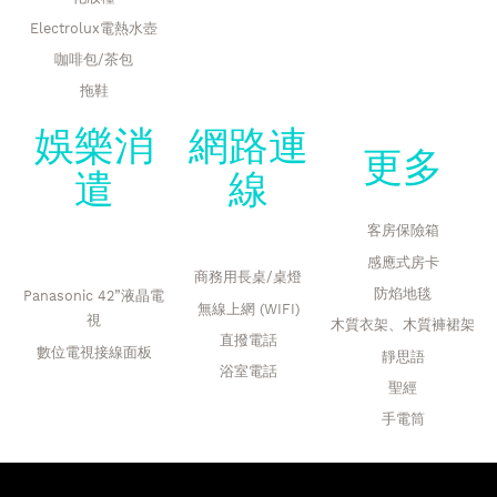
Electrolux電熱水壺
咖啡包/茶包
拖鞋
娛樂消
網路連
更多
遣
線
客房保險箱
感應式房卡
商務用長桌/桌燈
防焰地毯
Panasonic 42”液晶電
無線上網 (WIFI)
視
木質衣架、木質褲裙架
直撥電話
數位電視接線面板
靜思語
浴室電話
聖經
手電筒