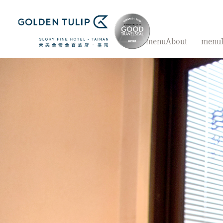
menuAbout
menu