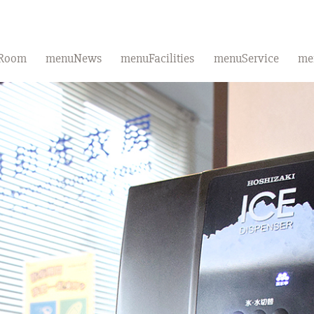
Room
menuNews
menuFacilities
menuService
me